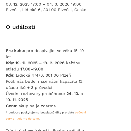
03. 12. 2025 17:00 – 04. 3. 2026 19:00
Plzeň 1, Lidická 6, 301 00 Plzeň 1, Česko
O události
Pro koho:
 pro dospívající ve věku 15–19 
let
Kdy: 19. 11. 2025 – 18. 2. 2026
 každou 
středu 
17.00–19.00 
Kde: 
Lidická 474/6, 301 00 Plzeň
Kolik nás bude: maximální kapacita 12 
účastníků + 3 průvodci
Úvodní rozhovory proběhnou: 
24. 10. 
a 
10. 11. 2025
Cena:
 skupina je zdarma​
* podporu poskytujeme bezplatně díky projektu 
Duševní 
servis - Jdeme do toho
.
Trápí tě stavy úzkosti, dlouhotrvajícího 