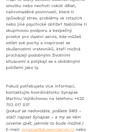
smutku nebo nechuti cokoli dělat, 
nahromaděné povinnosti, které ti 
způsobují stres, problémy ve vztazích 
nebo jiné psychické obtíže? Nabízíme ti 
skupinovou podporu a bezpečný 
prostor pro vlastní servis, kde můžeš 
sdílet své pocity a inspirovat se 
zkušenostmi vrstevníků, kteří možná 
procházejí podobnými životními 
situacemi a potýkají se s obdobnými 
potížemi jako ty.
Pokud potřebujete více informací, 
kontaktujte koordinátorku Synapse 
Martinu Vojtěchovou na telefonu +420 
702 017 037
(pokud se nedovoláte, pošlete SMS – 
stačí napsat Synapse – a my se Vám 
ozveme zpět, jakmile to bude možné.)
E-mail: 
synapse@dusevniservis.cz
 nebo 