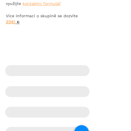
využijte 
kontaktní formulář
Více informací o skupině se dozvíte
ZDE!
 ←
KONTAKTNÍ FORMULÁŘ
Jméno
Telefon
E‑mail
Co pro Vás můžeme udělat?