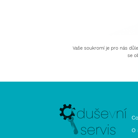
Vaše soukromí je pro nás důle
se o
Co
O 