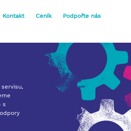
Kontakt
Ceník
Podpořte nás
servisu,
žeme
h s
podpory