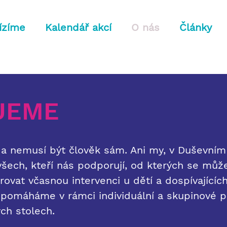
ízíme
Kalendář akcí
O nás
Články
JEME
a nemusí být člověk sám. Ani my, v Duševním 
všech, kteří nás podporují, od kterých se mů
ovat včasnou intervenci u dětí a dospívajícíc
 pomáháme v rámci individuální a skupinové 
ch stolech.