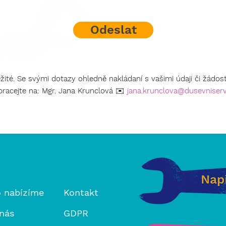
Odeslat
žité. Se svými dotazy ohledně nakládaní s vašimi údaji či žádo
bracejte na: Mgr. Jana Krunclová
✉️
jana.krunclova@dusevniserv
 nabízíme
Kontakt
nás
GDPR