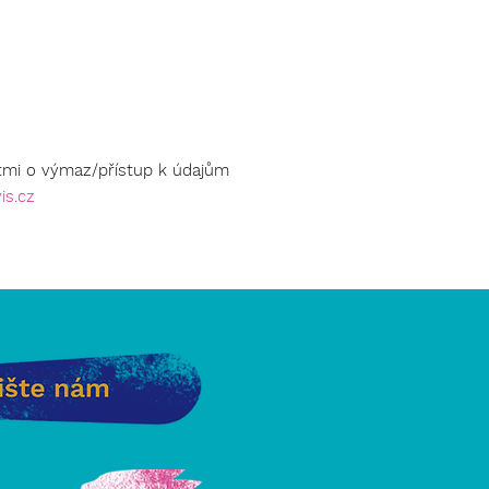
stmi o výmaz/přístup k údajům
is.cz