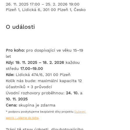
26. 11. 2025 17:00 – 25. 2. 2026 19:00
Plzeň 1, Lidická 6, 301 00 Plzeň 1, Česko
O události
Pro koho:
 pro dospívající ve věku 15–19 
let
Kdy: 19. 11. 2025 – 18. 2. 2026
 každou 
středu 
17.00–19.00 
Kde: 
Lidická 474/6, 301 00 Plzeň
Kolik nás bude: maximální kapacita 12 
účastníků + 3 průvodci
Úvodní rozhovory proběhnou: 
24. 10. 
a 
10. 11. 2025
Cena:
 skupina je zdarma​
* podporu poskytujeme bezplatně díky projektu 
Duševní 
servis - Jdeme do toho
.
Trápí tě stavy úzkosti, dlouhotrvajícího 