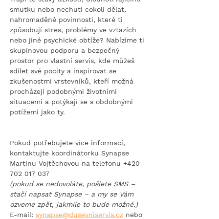
smutku nebo nechuti cokoli dělat, 
nahromaděné povinnosti, které ti 
způsobují stres, problémy ve vztazích 
nebo jiné psychické obtíže? Nabízíme ti 
skupinovou podporu a bezpečný 
prostor pro vlastní servis, kde můžeš 
sdílet své pocity a inspirovat se 
zkušenostmi vrstevníků, kteří možná 
procházejí podobnými životními 
situacemi a potýkají se s obdobnými 
potížemi jako ty.
Pokud potřebujete více informací, 
kontaktujte koordinátorku Synapse 
Martinu Vojtěchovou na telefonu +420 
702 017 037
(pokud se nedovoláte, pošlete SMS – 
stačí napsat Synapse – a my se Vám 
ozveme zpět, jakmile to bude možné.)
E-mail: 
synapse@dusevniservis.cz
 nebo 