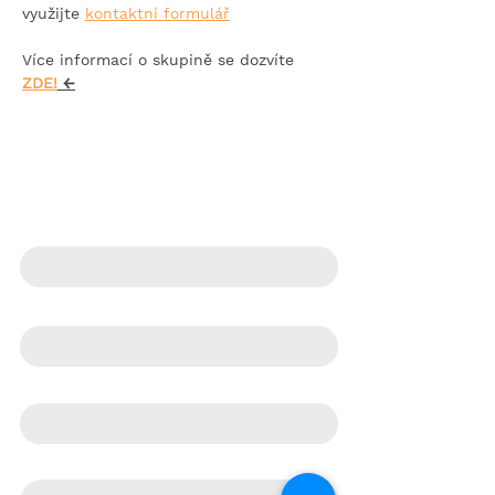
využijte 
kontaktní formulář
Více informací o skupině se dozvíte
ZDE!
 ←
KONTAKTNÍ FORMULÁŘ
Jméno
Telefon
E‑mail
Co pro Vás můžeme udělat?