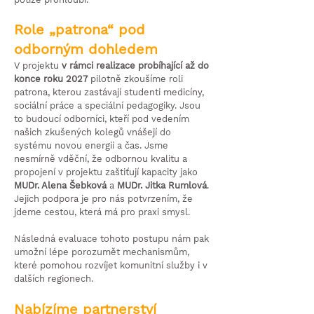
Role „patrona“ pod
odborným dohledem
V projektu
v rámci realizace probíhající až do
konce roku 2027
pilotně zkoušíme roli
patrona, kterou zastávají studenti medicíny,
sociální práce a speciální pedagogiky. Jsou
to budoucí odborníci, kteří pod vedením
našich zkušených kolegů vnášejí do
systému novou energii a čas. Jsme
nesmírně vděční, že odbornou kvalitu a
propojení v projektu zaštiťují kapacity jako
MUDr. Alena Šebková
a
MUDr. Jitka Rumlová
.
Jejich podpora je pro nás potvrzením, že
jdeme cestou, která má pro praxi smysl.
Následná evaluace tohoto postupu nám pak
umožní lépe porozumět mechanismům,
které pomohou rozvíjet komunitní služby i v
dalších regionech.
Nabízíme partnerství