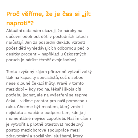
Proč věříme, že je čas si „jít
naproti“?
Aktuální data nám ukazují, že nároky na
duševní odolnost dětí v posledních letech
narůstají. Jen za poslední dekádu vzrostl
počet dětí vyhledávajících odbornou péči o
desítky procent – například u úzkostných
poruch je nárůst téměř dvojnásobný.
Tento zvýšený zájem přirozeně vytváří velký
tlak na kapacity specialistů, což s sebou
nese dlouhé čekací lhůty. Právě v tomto
mezidobí – kdy rodina, lékař i škola cítí
potřebu jednat, ale na vyšetření se teprve
čeká – vidíme prostor pro naši pomocnou
ruku. Chceme být mostem, který zmírní
nejistotu a nabídne podporu tam, kde je jí
momentálně nejvíce zapotřebí. Naším cílem
je vytvořit a pilotně otestovat modelový
postup mezioborové spolupráce mezi
zdravotními a sociálními službami, který