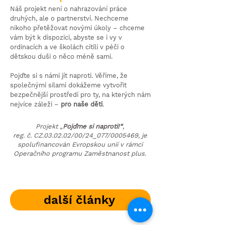
Náš projekt není o nahrazování práce
druhých, ale o partnerství. Nechceme
nikoho přetěžovat novými úkoly – chceme
vám být k dispozici, abyste se i vy v
ordinacích a ve školách cítili v péči o
dětskou duši o něco méně sami.
Pojďte si s námi jít naproti. Věříme, že
společnými silami dokážeme vytvořit
bezpečnější prostředí pro ty, na kterých nám
nejvíce záleží –
pro naše děti
.
Projekt „
Pojďme si naproti!“
,
reg. č. CZ.03.02.02/00/24_077/0005469, je
spolufinancován Evropskou unií v rámci
Operačního programu Zaměstnanost plus.
další články