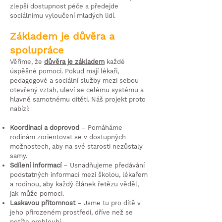
zlepší dostupnost péče a předejde
sociálnímu vyloučení mladých lidí.
Základem je důvěra a
spolupráce
Věříme, že
důvěra je základem
každé
úspěšné pomoci. Pokud mají lékaři,
pedagogové a sociální služby mezi sebou
otevřený vztah, uleví se celému systému a
hlavně samotnému dítěti. Náš projekt proto
nabízí:
Koordinaci a doprovod
– Pomáháme
rodinám zorientovat se v dostupných
možnostech, aby na své starosti nezůstaly
samy.
Sdílení informací
–
Usnadňujeme předávání
podstatných informací mezi školou, lékařem
a rodinou, aby každý článek řetězu věděl,
jak může pomoci.
Laskavou přítomnost
– Jsme tu pro dítě v
jeho přirozeném prostředí, dříve než se
potíže prohloubí.