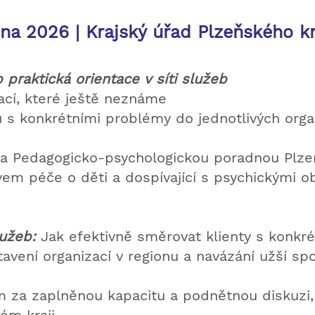
ubna 2026 | Krajský úřad Plzeňského k
raktická orientace v síti služeb
ací, které ještě neznáme
ů s konkrétními problémy do jednotlivých orga
 a Pedagogicko-psychologickou poradnou Plze
vem péče o děti a dospívající s psychickými o
lužeb:
Jak efektivně směrovat klienty s konkr
avení organizací v regionu a navázání užší sp
za zaplněnou kapacitu a podnětnou diskuzi,