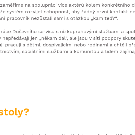
 zaměříme na spolupráci více aktérů kolem konkrétního d
že systém rozvíjet schopnost, aby žádný první kontakt ne
ani pracovník nezůstali sami s otázkou „kam teď?“.
práce Duševního servisu s nízkoprahovými službami a sp
ny nepředávají jen „někam dál“, ale jsou v síti podpory sku
i pracují s dětmi, dospívajícími nebo rodinami a chtějí p
tnictvím, sociálními službami a komunitou a lidem zajíma
stoly?