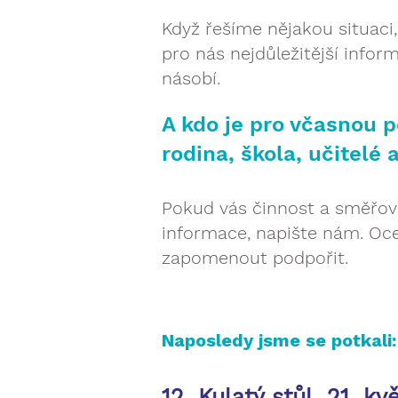
Když řešíme nějakou situaci,
pro nás nejdůležitější infor
násobí.
A kdo je pro včasnou po
rodina, škola, učitelé 
Pokud vás činnost a směřová
informace, napište nám. Oc
zapomenout podpořit.
Naposledy jsme se potkali:
12. Kulatý stůl, 21. k