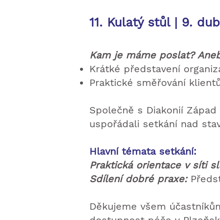
11. Kulatý stůl | 9. d
Kam je máme poslat? Aneb p
Krátké představení organiz
Praktické směřování klient
Společně s Diakonií Západ
uspořádali setkání nad sta
Hlavní témata setkání:
Praktická orientace v síti s
Sdílení dobré praxe:
Předst
Děkujeme všem účastníkům 