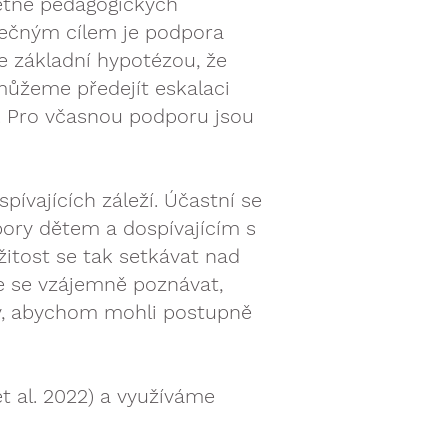
etně pedagogických
olečným cílem je podpora
e základní hypotézou, že
můžeme předejít eskalaci
ta. Pro včasnou podporu jsou
ívajících záleží. Účastní se
pory dětem a dospívajícím s
itost se tak setkávat nad
e se vzájemně poznávat,
ky, abychom mohli postupně
 al. 2022) a využíváme