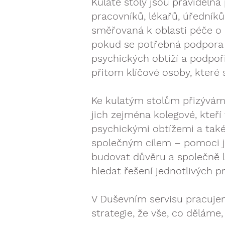
Kulaté stoly jsou pravidelná
pracovníků, lékařů, úředníků
směřovaná k oblasti péče o 
pokud se potřebná podpora d
psychických obtíží a podpoři
přitom klíčové osoby, které 
Ke kulatým stolům přizýváme
jich zejména kolegové, kteř
psychickými obtížemi a také
společným cílem – pomoci j
budovat důvěru a společně 
hledat řešení jednotlivých 
V Duševním servisu pracujem
strategie, že vše, co dělá