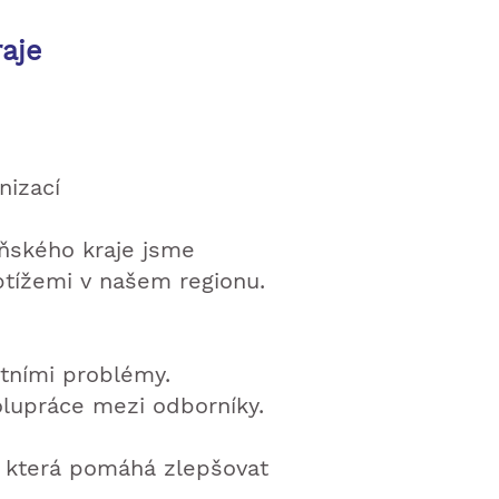
raje
nizací
ňského kraje jsme
btížemi v našem regionu.
étními problémy.
olupráce mezi odborníky.
 která pomáhá zlepšovat