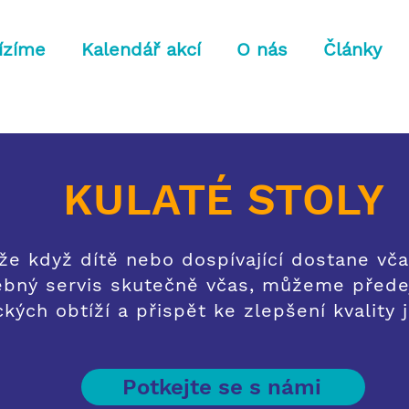
ízíme
Kalendář akcí
O nás
Články
KULATÉ STOLY
 že když dítě nebo dospívající dostane v
ebný servis skutečně včas, můžeme předej
kých obtíží a přispět ke zlepšení kvality 
Potkejte se s námi