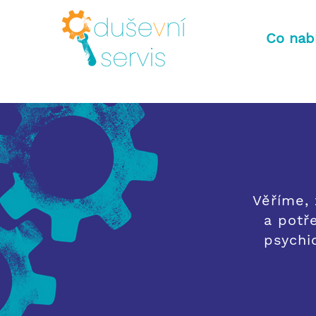
Co nab
Věříme,
a potř
psychic