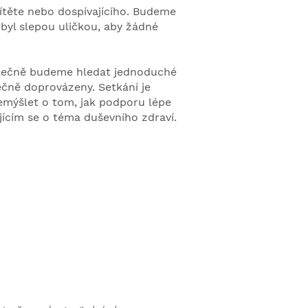
ítěte nebo dospívajícího. Budeme
byl slepou uličkou, aby žádné
olečně budeme hledat jednoduché
tečně doprovázeny. Setkání je
řemýšlet o tom, jak podporu lépe
jícím se o téma duševního zdraví.