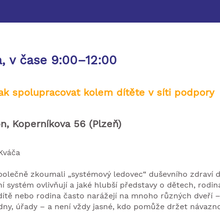
na, v čase 9:00–12:00
jak spolupracovat kolem dítěte v síti podpory
n, Koperníkova 56 (Plzeň)
 Kváča
lečně zkoumali „systémový ledovec“ duševního zdraví dětí
ní systém ovlivňují a jaké hlubší představy o dětech, rod
dítě nebo rodina často narážejí na mnoho různých dveří – š
dny, úřady – a není vždy jasné, kdo pomůže držet návazno