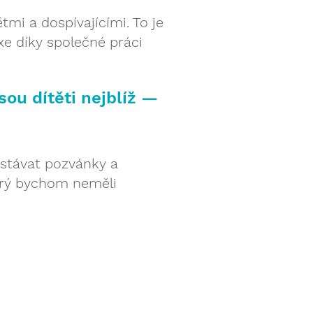
tmi a dospívajícími. To je
xe díky společné práci
sou dítěti nejblíž —
ostávat pozvánky a
erý bychom neměli