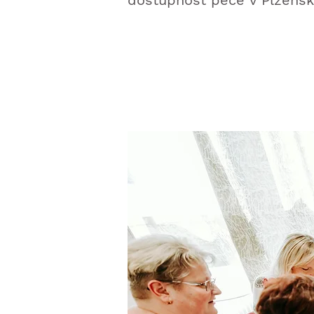
dostupnost péče v Plzeňsk