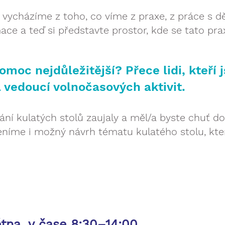
 vycházíme z toho, co víme z praxe, z práce s dě
mace a teď si představte prostor, kde se tato pra
moc nejdůležitější? Přece lidi, kteří j
a vedoucí volnočasových aktivit.​
ní kulatých stolů zaujaly a měl/a byste chuť d
eníme i možný návrh tématu kulatého stolu, kt
větna, v čase 8:30–14:00