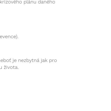
í krizového plánu daného
evence).
neboť je nezbytná jak pro
u života.