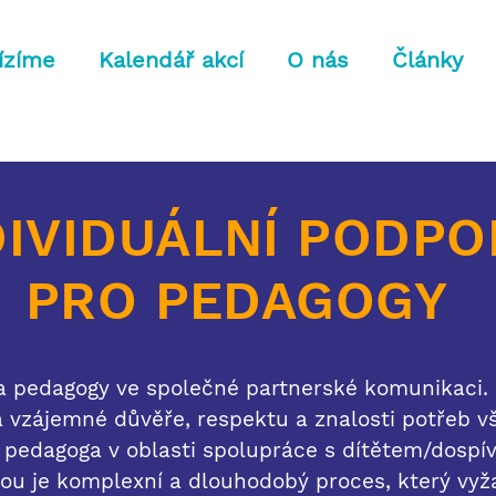
ízíme
Kalendář akcí
O nás
Články
DIVIDUÁLNÍ PODPO
PRO PEDAGOGY
a pedagogy ve společné partnerské komunikaci. 
 vzájemné důvěře, respektu a znalosti potřeb 
 pedagoga v oblasti spolupráce s dítětem/dospí
ou je komplexní a dlouhodobý proces, který vyžad