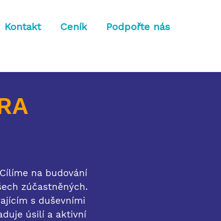
Kontakt
Ceník
Podpořte nás
RA
Cílíme na budování
všech zúčastněných.
vajícím s duševními
uje úsilí a aktivní