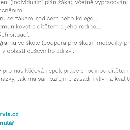
ní (individuální plán žáka), včetně vypracován
ocněním.
ru se žákem, rodičem nebo kolegou.
omunikovat s dítětem a jeho rodinou.
ch situací.
gramu ve škole (podpora pro školní metodiky pr
v oblasti duševního zdraví.
 pro nás klíčová i spolupráce s rodinou dítěte, 
házky, tak má samozřejmě zásadní vliv na kvalit
vis.cz
mulář