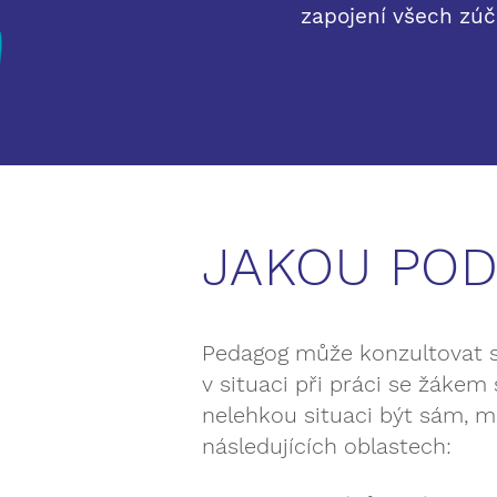
zapojení všech zúč
JAKOU POD
Pedagog může konzultovat s 
v situaci při práci se žák
nelehkou situaci být sám, m
následujících oblastech: