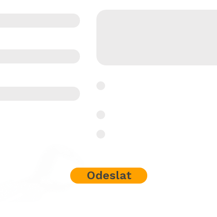
Co pro Vás můžeme udělat?
Souhlasím se zpracováním o
Bylo mi už 18 let.
Nebylo mi 18 let.
Odeslat