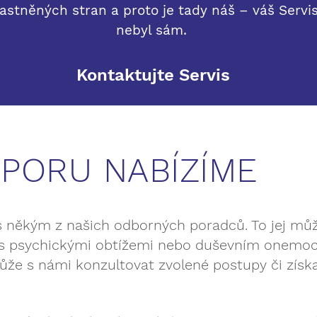
astněných stran a proto je tady náš – váš Servis
nebyl sám.
Kontaktujte Servis
PORU NABÍZÍME
někým z našich odborných poradců. To jej může
em s psychickými obtížemi nebo duševním onemo
ůže s námi konzultovat zvolené postupy či získ