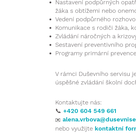
Nastavení podpůrných opatře
žáka s obtížemi nebo onem
Vedení podpůrného rozhovo
Komunikace s rodiči žáka, k
Zvládání náročných a krizový
Sestavení preventivního pro
Programy primární prevence 
V rámci Duševního servisu je
úspěšné zvládání školní doc
Kontaktujte nás:
📞
+420 604 549 661
alena.vrbova@dusevniser
✉️
nebo využijte
kontaktní for