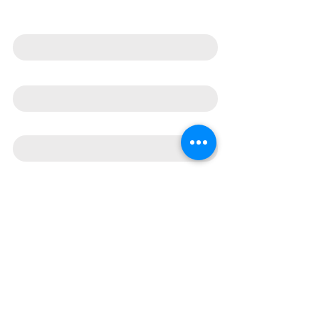
Jméno
Telefon
E‑mail
Co pro Vás můžeme udělat?
Souhlasím se zpracováním
osobních údajů podle GDPR.
Bylo mi už 18 let.
Nebylo mi 18 let.
Odeslat