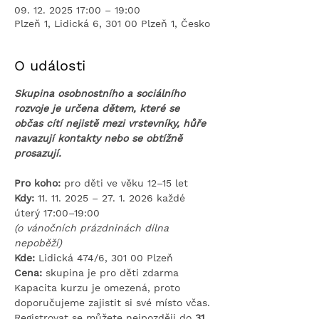
09. 12. 2025 17:00 – 19:00
Plzeň 1, Lidická 6, 301 00 Plzeň 1, Česko
O události
Skupina osobnostního a sociálního 
rozvoje je určena dětem, které se 
občas cítí nejistě mezi vrstevníky, hůře 
navazují kontakty nebo se obtížně 
prosazují.
Pro koho:
 pro děti ve věku 12–15 let
Kdy: 
11. 11. 2025 – 27. 1. 2026 každé 
úterý 17:00–19:00
(o vánočních prázdninách dílna 
nepoběží)
Kde:
 Lidická 474/6, 301 00 Plzeň
Cena:
 skupina je pro děti
zdarma​
Kapacita kurzu je omezená, proto 
doporučujeme zajistit si své místo včas. 
Registrovat se můžete nejpozději do 
31. 