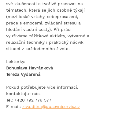
své zkušenosti a tvořivě pracovat na 
tématech, která se jich osobně týkají 
(mezilidské vztahy, sebeprosazení, 
práce s emocemi, zvládání stresu a 
hledání vlastní cesty). Při práci 
využíváme zážitkové aktivity, výtvarné a 
relaxační techniky i praktický nácvik 
situací z každodenního života.
Lektorky:
Bohuslava Havránková
Tereza Vydarená
Pokud potřebujete více informací, 
kontaktujte nás.
Tel: +420 792 776 577
E-mail: 
ziva.dilna@dusevniservis.cz
KONTAKTNÍ FORMULÁŘ