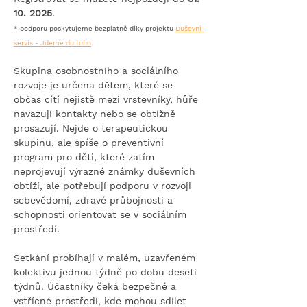
10. 2025
.
* podporu poskytujeme bezplatně díky projektu 
Duševní 
servis - Jdeme do toho
.
Skupina osobnostního a sociálního 
rozvoje je určena dětem, které se 
občas cítí nejistě mezi vrstevníky, hůře 
navazují kontakty nebo se obtížně 
prosazují. Nejde o terapeutickou 
skupinu, ale spíše o preventivní 
program pro děti, které zatím 
neprojevují výrazné známky duševních 
obtíží, ale potřebují podporu v rozvoji 
sebevědomí, zdravé průbojnosti a 
schopnosti orientovat se v sociálním 
prostředí.
Setkání probíhají v malém, uzavřeném 
kolektivu jednou týdně po dobu deseti 
týdnů. Účastníky čeká bezpečné a 
vstřícné prostředí, kde mohou sdílet 