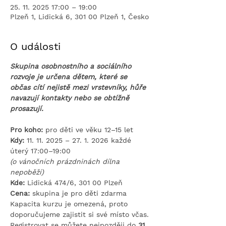
25. 11. 2025 17:00 – 19:00
Plzeň 1, Lidická 6, 301 00 Plzeň 1, Česko
O události
Skupina osobnostního a sociálního 
rozvoje je určena dětem, které se 
občas cítí nejistě mezi vrstevníky, hůře 
navazují kontakty nebo se obtížně 
prosazují.
Pro koho:
 pro děti ve věku 12–15 let
Kdy: 
11. 11. 2025 – 27. 1. 2026 každé 
úterý 17:00–19:00
(o vánočních prázdninách dílna 
nepoběží)
Kde:
 Lidická 474/6, 301 00 Plzeň
Cena:
 skupina je pro děti
zdarma​
Kapacita kurzu je omezená, proto 
doporučujeme zajistit si své místo včas. 
Registrovat se můžete nejpozději do 
31. 