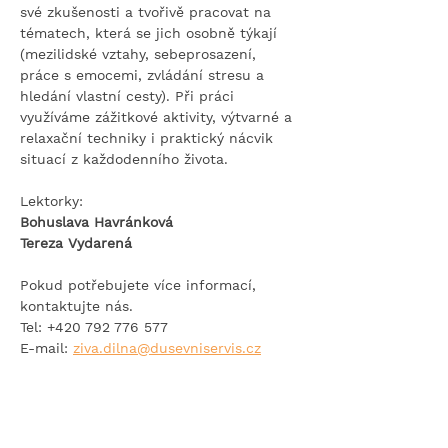
své zkušenosti a tvořivě pracovat na 
tématech, která se jich osobně týkají 
(mezilidské vztahy, sebeprosazení, 
práce s emocemi, zvládání stresu a 
hledání vlastní cesty). Při práci 
využíváme zážitkové aktivity, výtvarné a 
relaxační techniky i praktický nácvik 
situací z každodenního života.
Lektorky:
Bohuslava Havránková
Tereza Vydarená
Pokud potřebujete více informací, 
kontaktujte nás.
Tel: +420 792 776 577
E-mail: 
ziva.dilna@dusevniservis.cz
KONTAKTNÍ FORMULÁŘ