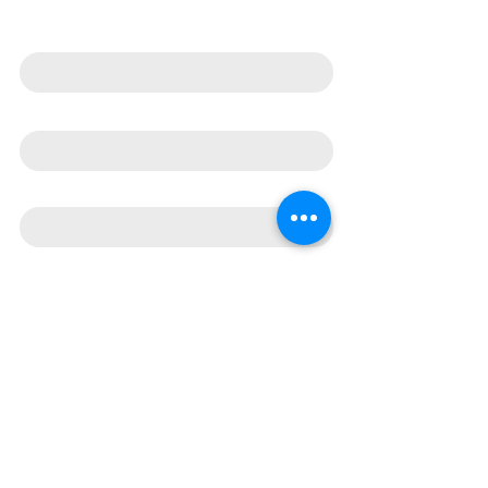
Jméno
Telefon
E‑mail
Co pro Vás můžeme udělat?
Souhlasím se zpracováním
osobních údajů podle GDPR.
Bylo mi už 18 let.
Nebylo mi 18 let.
Odeslat