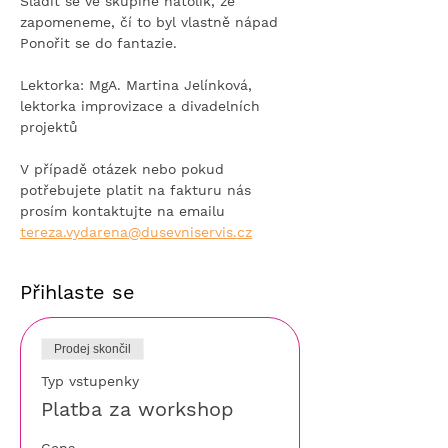
Sladit se ve skupině natolik, že 
zapomeneme, čí to byl vlastně nápad
Ponořit se do fantazie.
Lektorka: MgA. Martina Jelínková, 
lektorka improvizace a divadelních 
projektů
V případě otázek nebo pokud 
potřebujete platit na fakturu nás 
prosím kontaktujte na emailu 
tereza.vydarena@dusevniservis.cz
Přihlaste se
Prodej skončil
Typ vstupenky
Platba za workshop