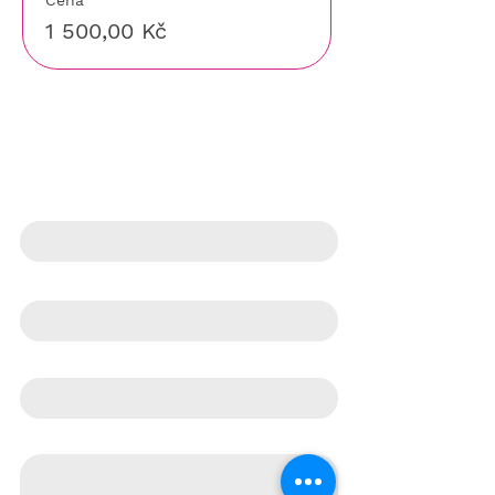
Cena
1 500,00 Kč
KONTAKTNÍ FORMULÁŘ
Jméno
Telefon
E‑mail
Co pro Vás můžeme udělat?