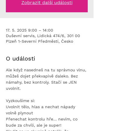
Zobrazit další události
17. 5. 2025 9:00 – 14:00
Duševní servis, Lidická 474/6, 301 00
Plzeň 1-Severní Předměstí, Česko
O události
Ale když nasedneš na tu správnou vlnu, 
můžeš dojet překvapivě daleko. Bez 
námahy, bez kontroly. Stačí se JEN 
uvolnit.
Vyzkoušíme si:
Uvolnit tělo, hlas a nechat nápady 
volně plynout
Přenechat kontrolu hře… nevím, co 
bude za chvíli, ale je super!