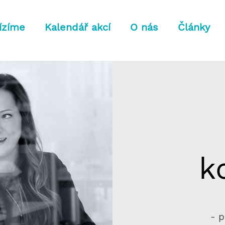
ízíme
Kalendář akcí
O nás
Články
k
- p