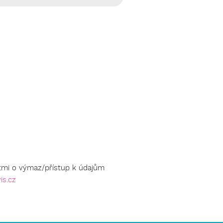
sobních údajů podle GDPR.
stmi o výmaz/přístup k údajům
is.cz