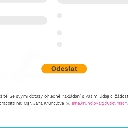
Souhlasím se zpracováním o
Bylo mi už 18 let.
Nebylo mi 18 let.
Odeslat
žité. Se svými dotazy ohledně nakládaní s vašimi údaji či žádo
bracejte na: Mgr. Jana Krunclová
✉️
jana.krunclova@dusevniserv