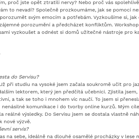
, proč jste opět ztratili nervy? Nebo proč vás spolehlivě r
vám to nevadí? Společně prozkoumáme, jak se pomocí ne
 porozumět svým emocím a potřebám. Vyzkoušíme si, jak d
vzájemné porozumění a předcházet konfliktům. Workshop 
 sami vyzkoušet a odnést si domů užitečné nástroje pro ka
y
cesta do Servisu?
 Už při studiu na vysoké jsem začala soukromě učit pro ja
lším lektorem, který jen předčítá učebnici. Zjistila jsem, 
ivní, a tak se toho i mnohem víc naučí. To jsem si přenes
 nenásilné komunikace i do tvorby online kurzů. Mým cíle
ela reálné výsledky. Do Servisu jsem se dostala vlastně ná
 k nové výzvě.
ševní servis?
as na sebe, ideálně na dlouhé osamělé procházky v lese ne