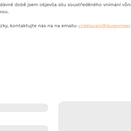
edávné době jsem objevila sílu soustředěného vnímání vůní,
kou.
zky, kontaktujte nás na na emailu 
vzdelavani@dusevniserv
 FORMULÁŘ
Co pro Vás můžeme udělat?