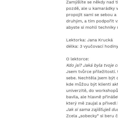
Zamýšlíte se někdy nad tím
pozdě, ale u kamarádky 
propojit sami se sebou a
druhým, a tím podpořit 
abyste si mohli techniky
Lektorka: Jana Krucká
délka: 3 vyučovací hodin
O lektorce:
Kdo jsi? Jaká byla tvoje 
Jsem tvůrce příležitostí.
sebe. Nechtěla jsem být da
kde můžou být klienti akt
univerzitě, do workshopů
bavila, ale hlavně přináš
který mě zaujal a přivedl
Jak si sama zajišťuješ du
Zcela „sobecky“ si beru č