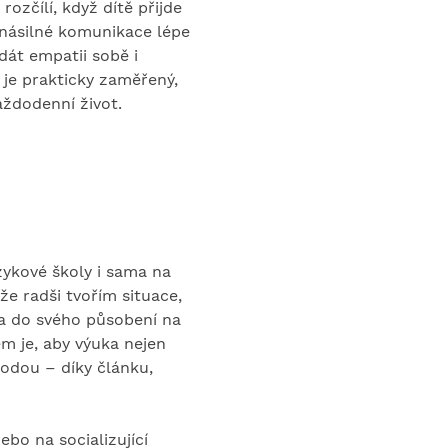
ozčílí, když dítě přijde 
násilné komunikace lépe 
át empatii sobě i 
je prakticky zaměřený, 
ždodenní život. 
zykové školy i sama na 
že radši tvořím situace, 
la do svého působení na 
m je, aby výuka nejen 
hodou – díky článku, 
bo na socializující 