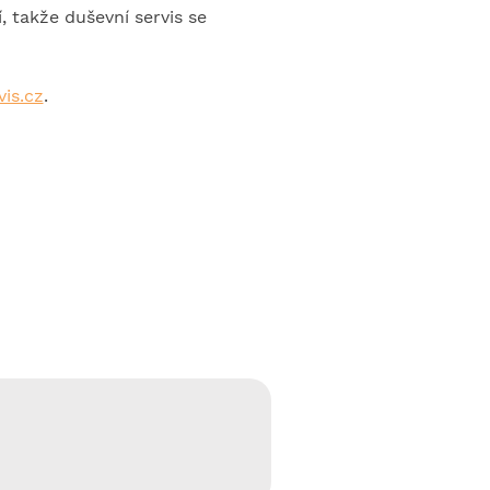
 takže duševní servis se 
is.cz
.