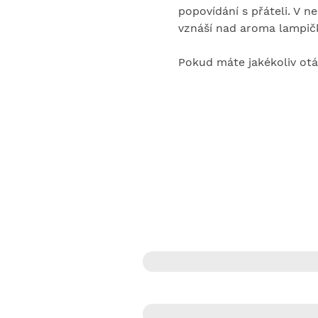
popovídání s přáteli. V n
vznáší nad aroma lampič
Pokud máte jakékoliv otá
KONTAKTNÍ
Jméno
E‑mail