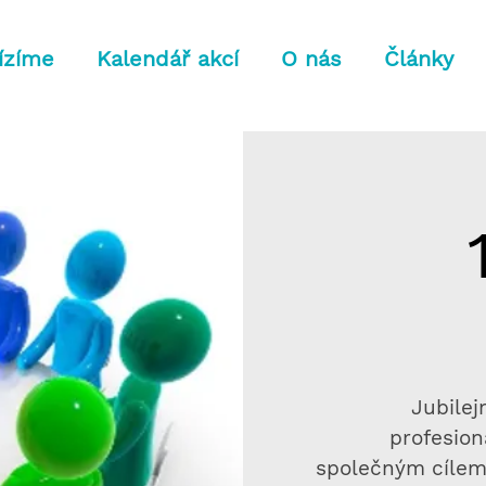
ízíme
Kalendář akcí
O nás
Články
Jubilej
profesion
společným cílem