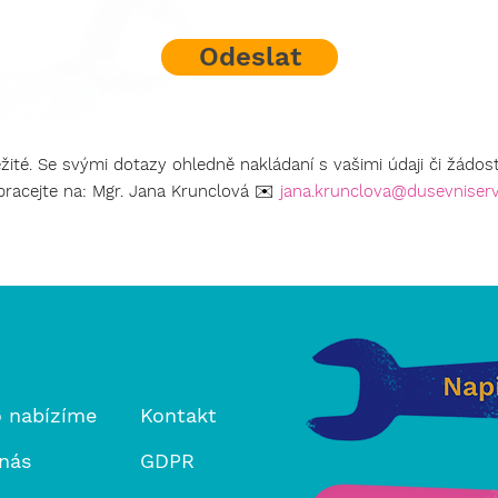
Odeslat
žité. Se svými dotazy ohledně nakládaní s vašimi údaji či žádo
bracejte na: Mgr. Jana Krunclová
✉️
jana.krunclova@dusevniserv
 nabízíme
Kontakt
nás
GDPR